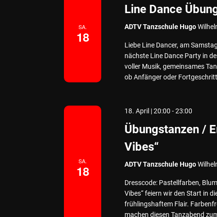
Line Dance Übun
SA.
ADTV Tanzschule Hugo
Wilhel
18
Liebe Line Dancer, am Samstag,
nächste Line Dance Party in d
voller Musik, gemeinsames Tan
ob Anfänger oder Fortgeschritte
18. April | 20:00
-
23:00
Übungstanzen / E
Vibes“
SA.
ADTV Tanzschule Hugo
Wilhel
18
Dresscode: Pastellfarben, Blume
Vibes“ feiern wir den Start in 
frühlingshaftem Flair. Farbenfr
machen diesen Tanzabend zum p