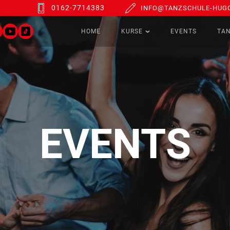
0162-7714383
INFO@TANZSCHULE-HUGO
HOME
KURSE
EVENTS
TA
EVENTS