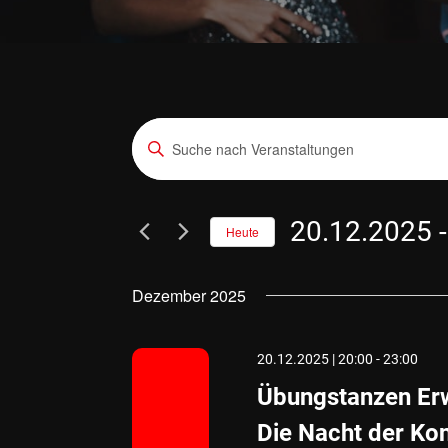
Veranstaltungen
Bitte
Suche
Schlüsselwort
eingeben.
und
Suche
20.12.2025
 -
Heute
Ansichten,
nach
Datum
Navigation
Veranstaltungen
wählen.
Dezember 2025
Schlüsselwort.
20.12.2025 | 20:00
-
23:00
Übungstanzen Erw
Die Nacht der Kon