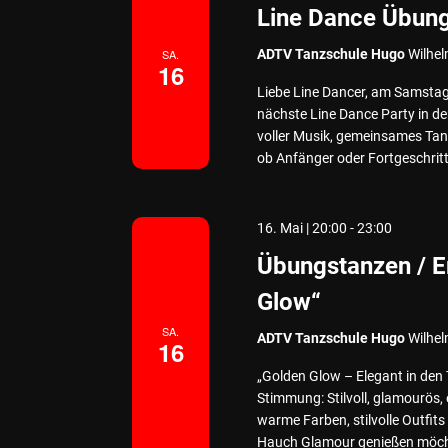
Line Dance Übun
SA.
ADTV Tanzschule Hugo
Wilhel
16
Liebe Line Dancer, am Samstag,
nächste Line Dance Party in d
voller Musik, gemeinsames Tan
ob Anfänger oder Fortgeschritte
16. Mai | 20:00
-
23:00
Übungstanzen / E
Glow“
SA.
ADTV Tanzschule Hugo
Wilhel
16
„Golden Glow – Elegant in den 
Stimmung: Stilvoll, glamourös,
warme Farben, stilvolle Outfits
Hauch Glamour genießen möchte