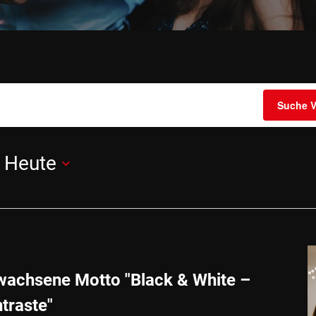
Suche V
 
Heute
achsene Motto "Black & White –
traste"