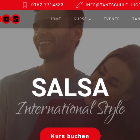
0162-7714383
INFO@TANZSCHULE-HUGO
HOME
KURSE
EVENTS
TA
SALSA
International Style
Kurs buchen