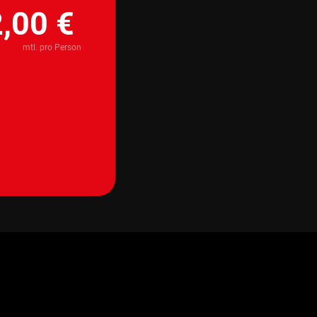
,00 €
mtl. pro Person