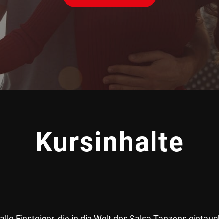
Kursinhalte
 alle Einsteiger, die in die Welt des Salsa-Tanzens eint