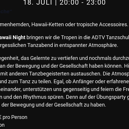
18. JULI | 20:00
-
23:00
äche“
menhemden, Hawaii-Ketten oder tropische Accessoires.
awaii Night
bringen wir die Tropen in die ADTV Tanzschu
vergesslichen Tanzabend in entspannter Atmosphäre.
egenheit, das Gelernte zu vertiefen und nochmals durchz
aß an der Bewegung und der Gesellschaft haben können. Hi
s mit anderen Tanzbegeisterten austauschen. Die Atmosp
 und zum Tanz zu teilen. Egal, ob Anfänger oder erfahrene
inander, unterstützen uns gegenseitig und feiern die Fr
n und den Rhythmus spüren. Denn auf der Übungsparty ge
n der Bewegung und der Gesellschaft zu haben.
0€ pro Person
on