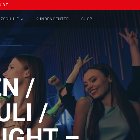
.DE
NZSCHULE
KUNDENCENTER
SHOP
N /
LI /
IGHT –