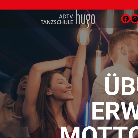
ÜB
ERW
MOTTO