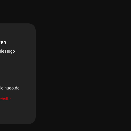
TER
ule Hugo
le-hugo.de
ebsite