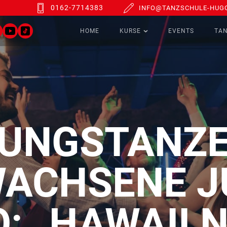
0162-7714383
INFO@TANZSCHULE-HUGO
HOME
KURSE
EVENTS
TA
UNGSTANZE
ACHSENE JU
: „HAWAII N