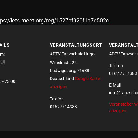
tps://lets-meet.org/reg/1527af920f1a7e502c
AILS
VERANSTALTUNGSORT
VERANSTAL
ADTV Tanzschule Hugo
ADTV Tanzsch
m:
uli
Wilhelmstr. 22
Telefon
Ludwigsburg
,
71638
0162 7714383
Deutschland
Google Karte
0 - 23:00
E-Mail
anzeigen
info@tanzschu
Telefon
Veranstalter-W
01627714383
anzeigen