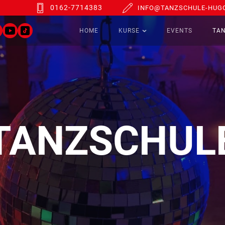
0162-7714383
INFO@TANZSCHULE-HUGO
HOME
KURSE
EVENTS
TA
TANZSCHUL