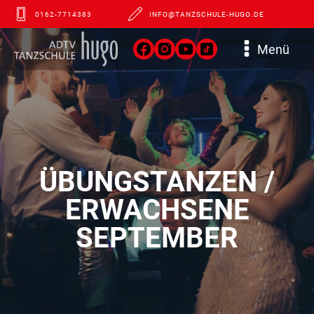
0162-7714383
INFO@TANZSCHULE-HUGO.DE
Menü
ÜBUNGSTANZEN /
ERWACHSENE
SEPTEMBER