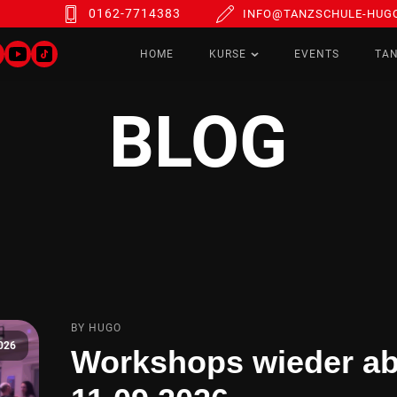
0162-7714383
INFO@TANZSCHULE-HUGO
HOME
KURSE
EVENTS
TA
BLOG
BY HUGO
026
Workshops wieder ab 