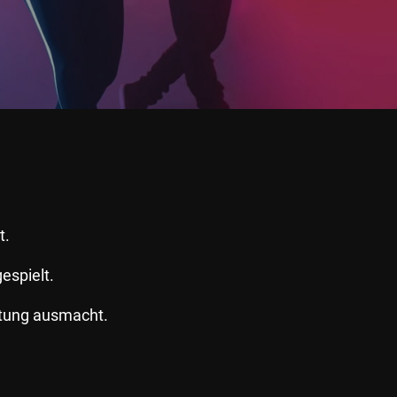
t.
espielt.
ltung ausmacht.