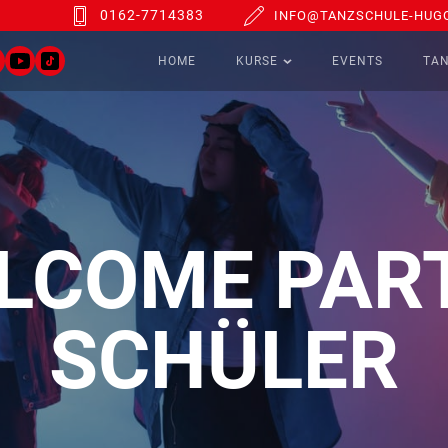
0162-7714383
INFO@TANZSCHULE-HUGO
HOME
KURSE
EVENTS
TA
LCOME PART
SCHÜLER