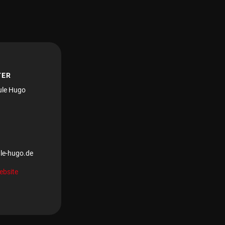
TER
ule Hugo
le-hugo.de
ebsite