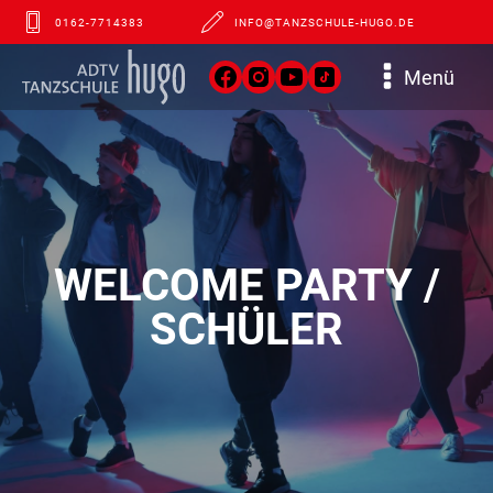
0162-7714383
INFO@TANZSCHULE-HUGO.DE
Menü
WELCOME PARTY /
SCHÜLER