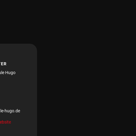
TER
ule Hugo
le-hugo.de
ebsite