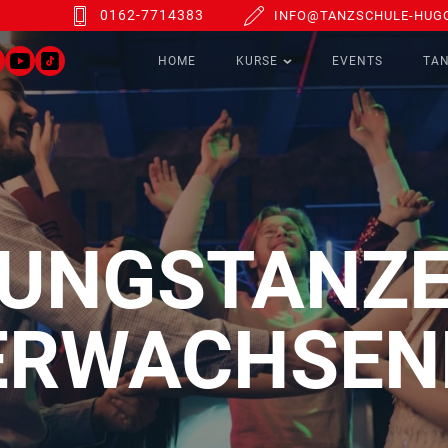
0162-7714383
INFO@TANZSCHULE-HUGO
HOME
KURSE
EVENTS
TA
UNGSTANZE
ERWACHSEN