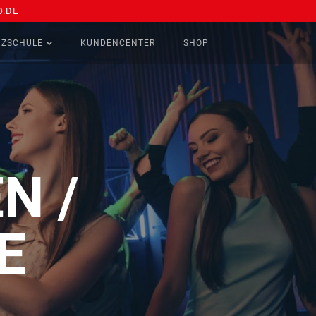
.DE
NZSCHULE
KUNDENCENTER
SHOP
N /
E