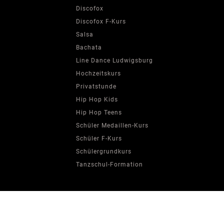
Discofox
Discofox F-Kurs
Salsa
Bachata
Line Dance Ludwigsburg
Hochzeitskurs
Privatstunde
Hip Hop Kids
Hip Hop Teens
Schüler Medaillen-Kurs
Schüler F-Kurs
Schülergrundkurs
Tanzschul-Formation