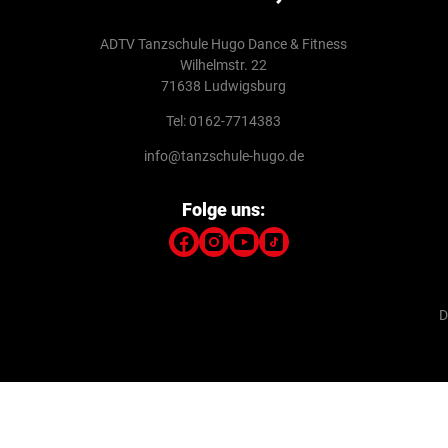
ADTV Tanzschule Hugo Dance & Fitness
Wilhelmstr. 22
71638 Ludwigsburg
Tel: 0162-7714383
info@tanzschule-hugo.de
Folge uns:
D