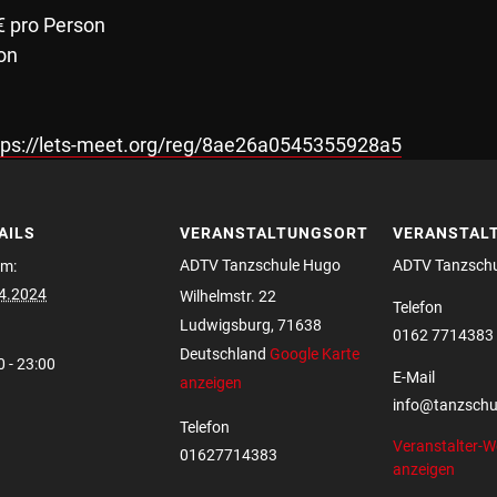
0€ pro Person
on
tps://lets-meet.org/reg/8ae26a0545355928a5
AILS
VERANSTALTUNGSORT
VERANSTAL
ADTV Tanzschule Hugo
ADTV Tanzsch
m:
4.2024
Wilhelmstr. 22
Telefon
Ludwigsburg
,
71638
0162 7714383
Deutschland
Google Karte
0 - 23:00
E-Mail
anzeigen
info@tanzschu
Telefon
Veranstalter-W
01627714383
anzeigen