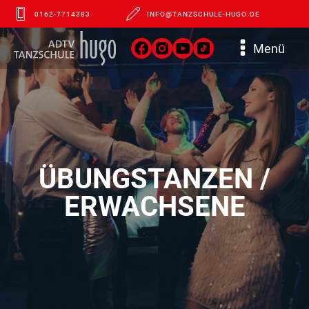
0162-7714383
INFO@TANZSCHULE-HUGO.DE
Menü
ÜBUNGSTANZEN /
ERWACHSENE