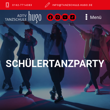
0162-7714383
INFO@TANZSCHULE-HUGO.DE
Menü
SCHÜLERTANZPARTY