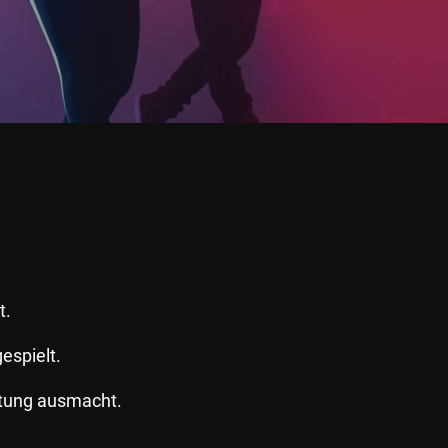
t.
espielt.
ltung ausmacht.