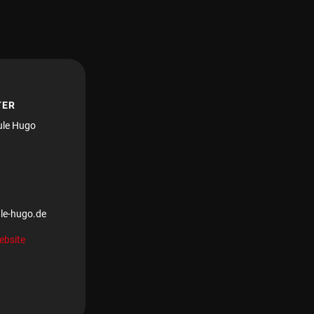
TER
ule Hugo
le-hugo.de
ebsite