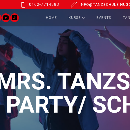
0162-7714383
INFO@TANZSCHULE-HUGO
HOME
KURSE
EVENTS
TA
 MRS. TANZ
 PARTY/ SC