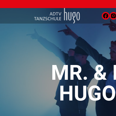
MR. &
HUGO