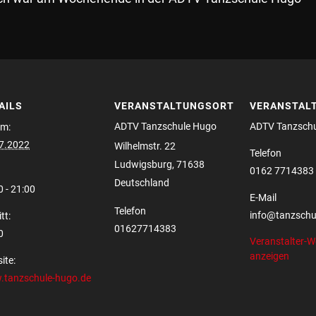
AILS
VERANSTALTUNGSORT
VERANSTAL
ADTV Tanzschule Hugo
ADTV Tanzsch
m:
7.2022
Wilhelmstr. 22
Telefon
Ludwigsburg
,
71638
0162 7714383
Deutschland
0 - 21:00
E-Mail
Telefon
info@tanzschu
tt:
01627714383
0
Veranstalter-W
anzeigen
ite:
tanzschule-hugo.de