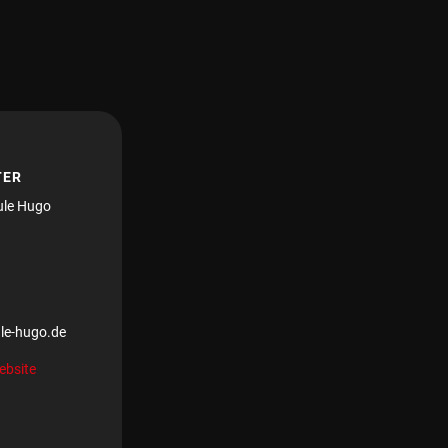
TER
ule Hugo
le-hugo.de
ebsite