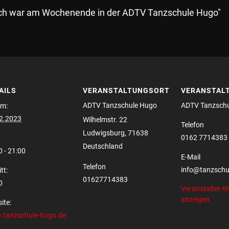
 "ich war am Wochenende in der ADTV Tanzschule Hugo"
AILS
VERANSTALTUNGSORT
VERANSTAL
ADTV Tanzschule Hugo
ADTV Tanzsch
m:
2.2023
Wilhelmstr. 22
Telefon
Ludwigsburg
,
71638
0162 7714383
Deutschland
0 - 21:00
E-Mail
Telefon
info@tanzschu
tt:
01627714383
0
Veranstalter-W
anzeigen
ite:
tanzschule-hugo.de