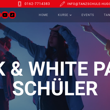
0162-7714383
INFO@TANZSCHULE-HUGO
HOME
KURSE
EVENTS
TA
 & WHITE P
SCHÜLER