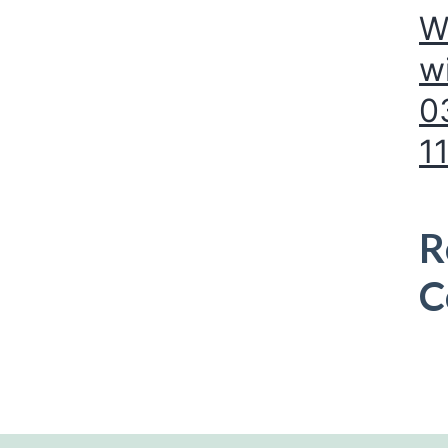
W
w
0
1
R
C
Es 
vor