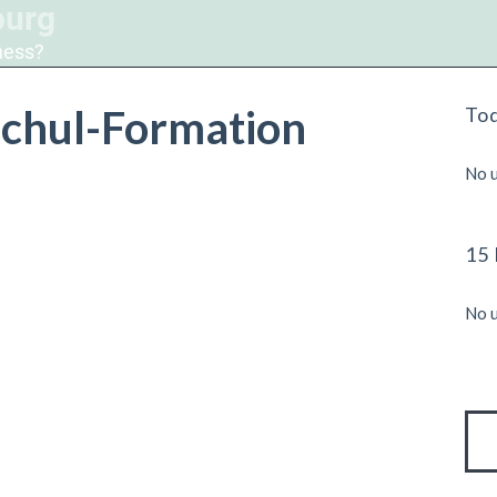
burg
ness?
schul-Formation
To
No u
15 
No u
Su