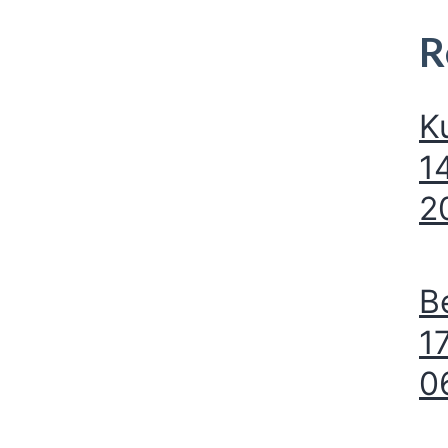
R
K
1
2
B
1
0