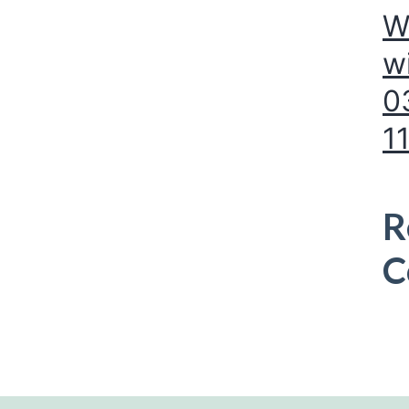
W
w
0
1
R
C
Es 
vor