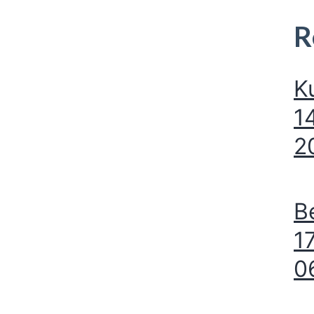
R
K
1
2
B
1
0