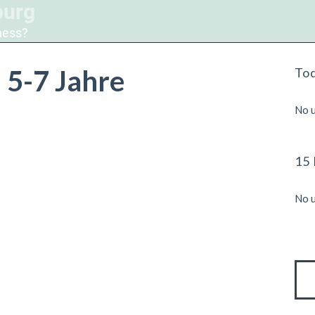
burg
ness?
 5-7 Jahre
To
No u
15 
No u
Su